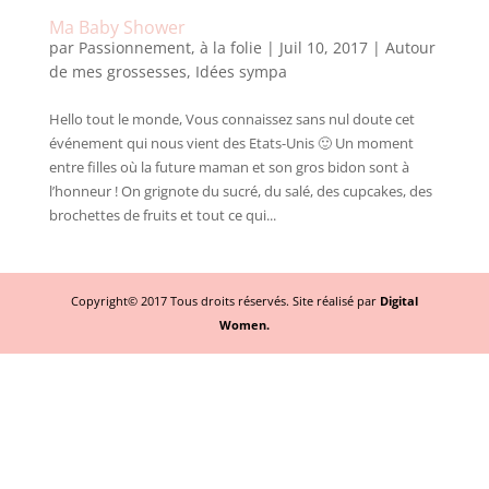
Ma Baby Shower
par
Passionnement, à la folie
|
Juil 10, 2017
|
Autour
de mes grossesses
,
Idées sympa
Hello tout le monde, Vous connaissez sans nul doute cet
événement qui nous vient des Etats-Unis 🙂 Un moment
entre filles où la future maman et son gros bidon sont à
l’honneur ! On grignote du sucré, du salé, des cupcakes, des
brochettes de fruits et tout ce qui...
Copyright© 2017 Tous droits réservés. Site réalisé par
Digital
Women.