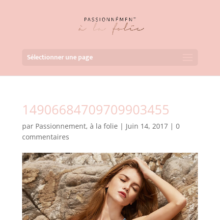
Sélectionner une page
14906684709709903455
par
Passionnement, à la folie
|
Juin 14, 2017
|
0
commentaires