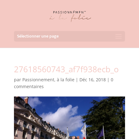
Sélectionner une page
27618560743_af7f938ecb_o
par
Passionnement, à la folie
|
Déc 16, 2018
|
0
commentaires