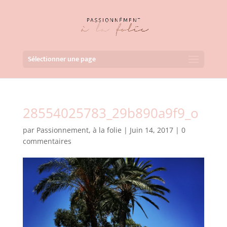
Sélectionner une page
28554025783_29b890a9f9_o
par
Passionnement, à la folie
|
Juin 14, 2017
|
0
commentaires