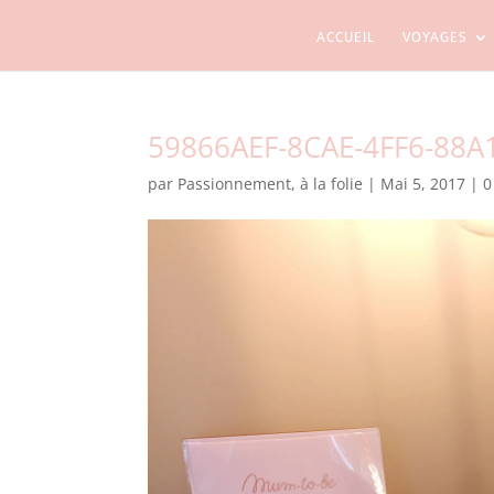
ACCUEIL
VOYAGES
59866AEF-8CAE-4FF6-88A
par
Passionnement, à la folie
|
Mai 5, 2017
|
0