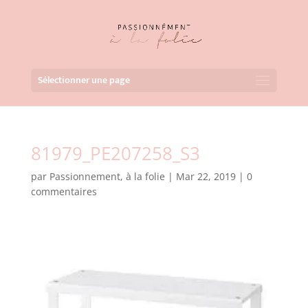
Sélectionner une page
81979_PE207258_S3
par
Passionnement, à la folie
|
Mar 22, 2019
|
0
commentaires