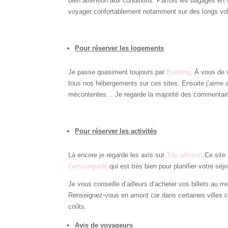
bien attention aux conditions. Parfois les bagages en 
voyager confortablement notamment sur des longs vol
Pour réserver les logements
Je passe quasiment toujours par
Booking
. À vous de 
tous nos hébergements sur ces sites. Ensuite j’aime al
mécontentes… Je regarde la majorité des commentaire
Pour réserver les activités
Là encore je regarde les avis sur
Trip advisor
. Ce site
Getyourguide
qui est très bien pour planifier votre séjo
Je vous conseille d’ailleurs d’acheter vos billets au 
Renseignez-vous en amont car dans certaines villes 
coûts.
Avis de voyageurs