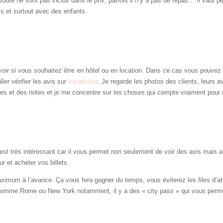
soute ne sont pas inclus dans le prix, parfois il n’y a pas de repas… Il vaut p
s et surtout avec des enfants.
voir si vous souhaitez être en hôtel ou en location. Dans ce cas vous pouve
ler vérifier les avis sur
tripadvisor
. Je regarde les photos des clients, leurs 
s et des notes et je me concentre sur les choses qui compte vraiment pour
 est très intéressant car il vous permet non seulement de voir des avis mais a
ur et acheter vos billets.
maximum à l’avance. Ça vous fera gagner du temps, vous éviterez les files d’a
comme Rome ou New York notamment, il y a des « city pass » qui vous perme