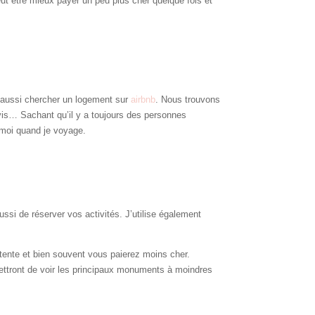
eut être mieux payer un peu plus cher quelque fois et
z aussi chercher un logement sur
airbnb
. Nous trouvons
avis… Sachant qu’il y a toujours des personnes
 moi quand je voyage.
ussi de réserver vos activités. J’utilise également
ttente et bien souvent vous paierez moins cher.
ttront de voir les principaux monuments à moindres