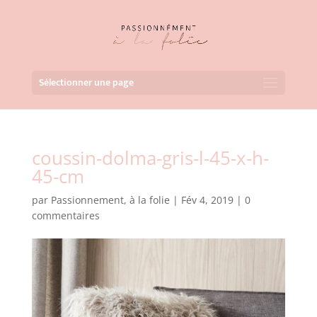
Sélectionner une page
coussin-dolma-gris-l-45-x-h-
45-cm
par
Passionnement, à la folie
|
Fév 4, 2019
|
0
commentaires