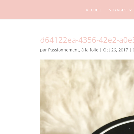
ACCUEIL
VOYAGES
d64122ea-4356-42e2-a0e
par
Passionnement, à la folie
|
Oct 26, 2017
|