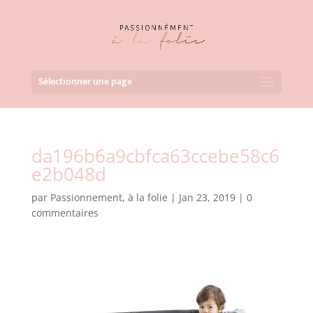
Sélectionner une page
da196b6a9cbfca63ccebe58c6
e2b048d
par
Passionnement, à la folie
|
Jan 23, 2019
|
0
commentaires