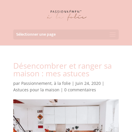
Sélectionner une page
Désencombrer et ranger sa
maison : mes astuces
par
Passionnement, à la folie
|
Juin 24, 2020
|
Astuces pour la maison
|
0 commentaires