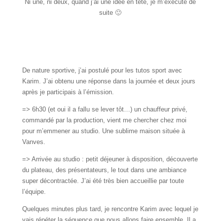
Ni une, ni deux, quand j’ai une idée en tête, je m’exécute de
suite 🙂
De nature sportive, j’ai postulé pour les tutos sport avec
Karim. J’ai obtenu une réponse dans la journée et deux jours
après je participais à l’émission.
=> 6h30 (et oui il a fallu se lever tôt…) un chauffeur privé,
commandé par la production, vient me chercher chez moi
pour m’emmener au studio. Une sublime maison située à
Vanves.
=> Arrivée au studio : petit déjeuner à disposition, découverte
du plateau, des présentateurs, le tout dans une ambiance
super décontractée. J’ai été très bien accueillie par toute
l’équipe.
Quelques minutes plus tard, je rencontre Karim avec lequel je
vais répéter la séquence que nous allons faire ensemble. Il a