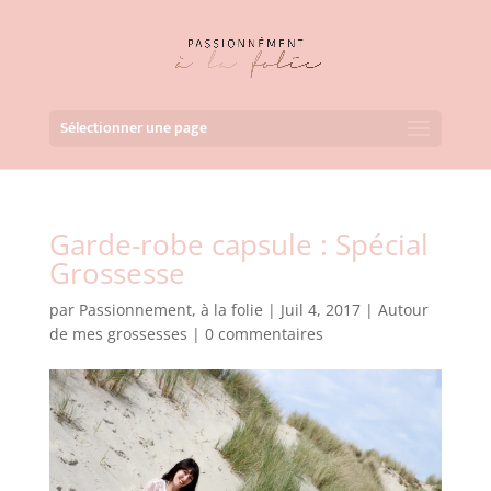
Sélectionner une page
Garde-robe capsule : Spécial
Grossesse
par
Passionnement, à la folie
|
Juil 4, 2017
|
Autour
de mes grossesses
|
0 commentaires