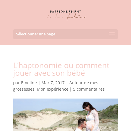
Sélectionner une page
L’haptonomie ou comment
jouer avec son bébé
par
Emeline
|
Mar 7, 2017
|
Autour de mes
grossesses
,
Mon expérience
|
5 commentaires