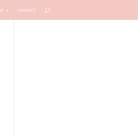
OS
CONTACT