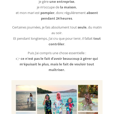
je gère
une entreprise
,
je m’occupe de
la maison
,
et mon mari est
pompier
, donc régulièrement
absent
pendant 24 heures
.
Certaines journées, je fais absolument tout
seule
, du matin
au soir.
Et pendant longtemps, j’ai cru que pour tenir, il fallait
tout
contrôler
.
Puis j’ai compris une chose essentielle :
👉
ce n’est pas le fait d’avoir beaucoup à gérer qui
m’épuisait le plus, mais le fait de vouloir tout
maîtriser.