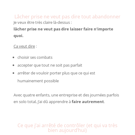
Lâcher prise ne veut pas dire tout abandonner
Je veux être très claire là-dessus :
lâcher prise ne veut pas dire laisser faire n’importe
quoi.
Ça veut dire
:
choisir ses combats
accepter que tout ne soit pas parfait
arrêter de vouloir porter plus que ce qui est
humainement possible
Avec quatre enfants, une entreprise et des journées parfois
en solo total, j’ai dû apprendre à
faire autrement
.
Ce que j’ai arrêté de contrôler (et qui va très
bien aujourd’hui)