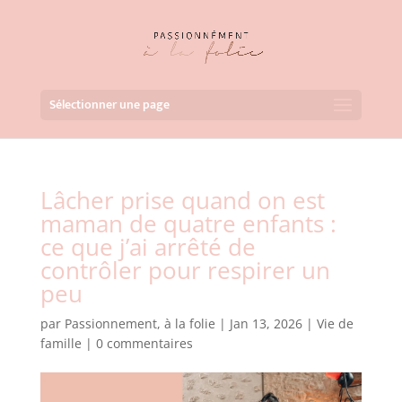
Sélectionner une page
Lâcher prise quand on est
maman de quatre enfants :
ce que j’ai arrêté de
contrôler pour respirer un
peu
par
Passionnement, à la folie
|
Jan 13, 2026
|
Vie de
famille
|
0 commentaires