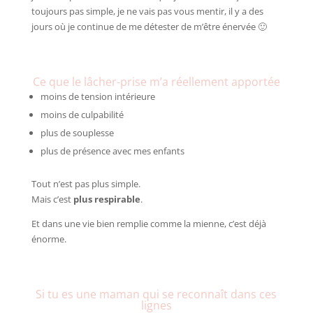
toujours pas simple, je ne vais pas vous mentir, il y a des
jours où je continue de me détester de m’être énervée 🙂
Ce que le lâcher-prise m’a réellement apportée
moins de tension intérieure
moins de culpabilité
plus de souplesse
plus de présence avec mes enfants
Tout n’est pas plus simple.
Mais c’est
plus respirable
.
Et dans une vie bien remplie comme la mienne, c’est déjà
énorme.
Si tu es une maman qui se reconnaît dans ces
lignes