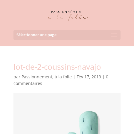
Sélectionner une page
lot-de-2-coussins-navajo
par
Passionnement, à la folie
|
Fév 17, 2019
|
0
commentaires