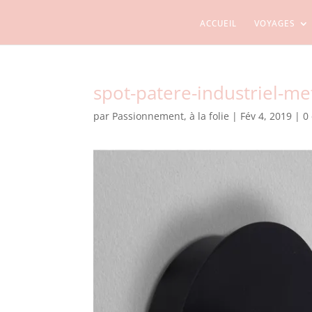
ACCUEIL
VOYAGES
spot-patere-industriel-met
par
Passionnement, à la folie
|
Fév 4, 2019
|
0