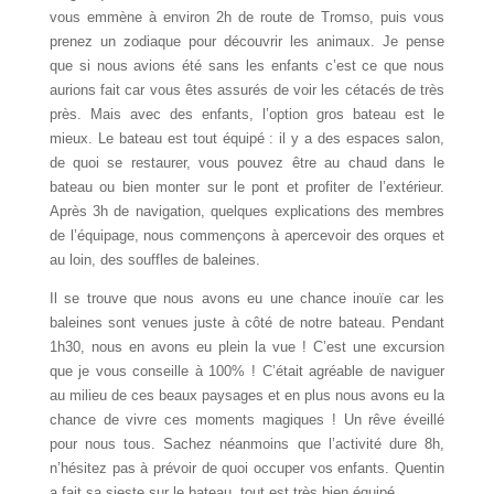
vous emmène à environ 2h de route de Tromso, puis vous
prenez un zodiaque pour découvrir les animaux. Je pense
que si nous avions été sans les enfants c’est ce que nous
aurions fait car vous êtes assurés de voir les cétacés de très
près. Mais avec des enfants, l’option gros bateau est le
mieux. Le bateau est tout équipé : il y a des espaces salon,
de quoi se restaurer, vous pouvez être au chaud dans le
bateau ou bien monter sur le pont et profiter de l’extérieur.
Après 3h de navigation, quelques explications des membres
de l’équipage, nous commençons à apercevoir des orques et
au loin, des souffles de baleines.
Il se trouve que nous avons eu une chance inouïe car les
baleines sont venues juste à côté de notre bateau. Pendant
1h30, nous en avons eu plein la vue ! C’est une excursion
que je vous conseille à 100% ! C’était agréable de naviguer
au milieu de ces beaux paysages et en plus nous avons eu la
chance de vivre ces moments magiques ! Un rêve éveillé
pour nous tous. Sachez néanmoins que l’activité dure 8h,
n’hésitez pas à prévoir de quoi occuper vos enfants. Quentin
a fait sa sieste sur le bateau, tout est très bien équipé.