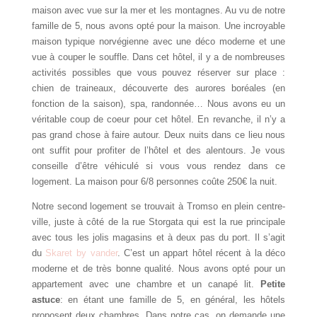
maison avec vue sur la mer et les montagnes. Au vu de notre
famille de 5, nous avons opté pour la maison. Une incroyable
maison typique norvégienne avec une déco moderne et une
vue à couper le souffle. Dans cet hôtel, il y a de nombreuses
activités possibles que vous pouvez réserver sur place :
chien de traineaux, découverte des aurores boréales (en
fonction de la saison), spa, randonnée… Nous avons eu un
véritable coup de coeur pour cet hôtel. En revanche, il n’y a
pas grand chose à faire autour. Deux nuits dans ce lieu nous
ont suffit pour profiter de l’hôtel et des alentours. Je vous
conseille d’être véhiculé si vous vous rendez dans ce
logement. La maison pour 6/8 personnes coûte 250€ la nuit.
Notre second logement se trouvait à Tromso en plein centre-
ville, juste à côté de la rue Storgata qui est la rue principale
avec tous les jolis magasins et à deux pas du port. Il s’agit
du
Skaret by vander
. C’est un appart hôtel récent à la déco
moderne et de très bonne qualité. Nous avons opté pour un
appartement avec une chambre et un canapé lit.
Petite
astuce
: en étant une famille de 5, en général, les hôtels
proposent deux chambres. Dans notre cas, on demande une