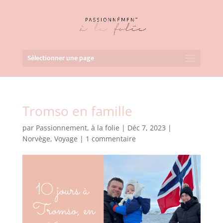
Sélectionner une page
Tromso en famille
par
Passionnement, à la folie
|
Déc 7, 2023
|
Norvège
,
Voyage
|
1 commentaire